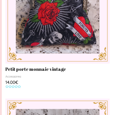
Petit porte monnaie vintage
Accessoires
14.00
€
Note
0
sur
5