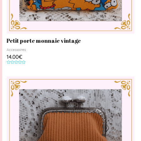
Petit porte monnaie vintage
Accessoires
14.00
€
Note
0
sur
5