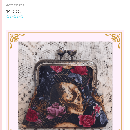
Accessoires
14.00
€
Note
0
sur
5