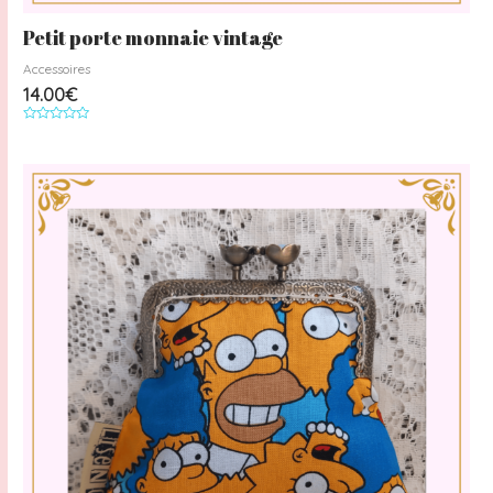
Petit porte monnaie vintage
Accessoires
14.00
€
Note
0
sur
5