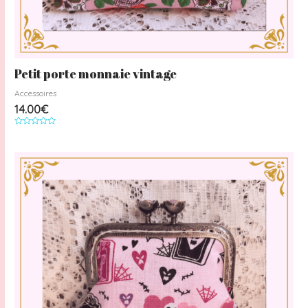
Petit porte monnaie vintage
Accessoires
14.00
€
Note
0
sur
5