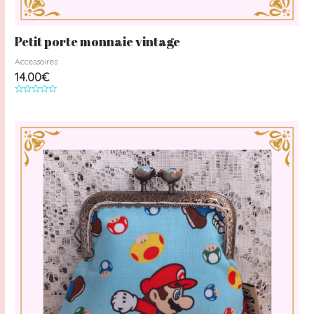
Petit porte monnaie vintage
Accessoires
14.00
€
Note
0
sur
5