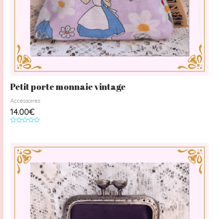
Petit porte monnaie vintage
Accessoires
14.00
€
Note
0
sur
5