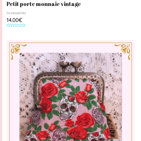
Petit porte monnaie vintage
Accessoires
14.00
€
Note
0
sur
5