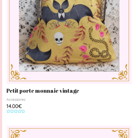
Petit porte monnaie vintage
Accessoires
14.00
€
Note
0
sur
5