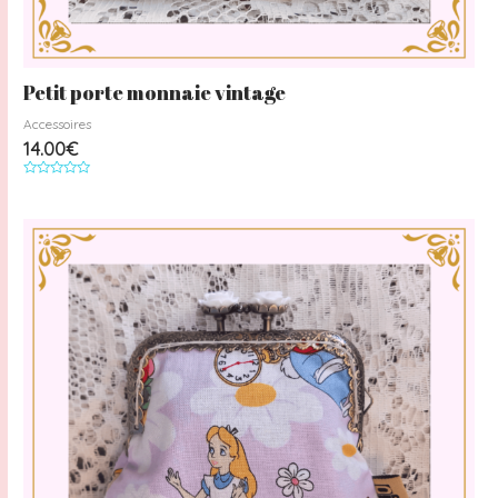
Petit porte monnaie vintage
Accessoires
14.00
€
Note
0
sur
5