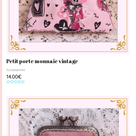
Petit porte monnaie vintage
Accessoires
14.00
€
Note
0
sur
5