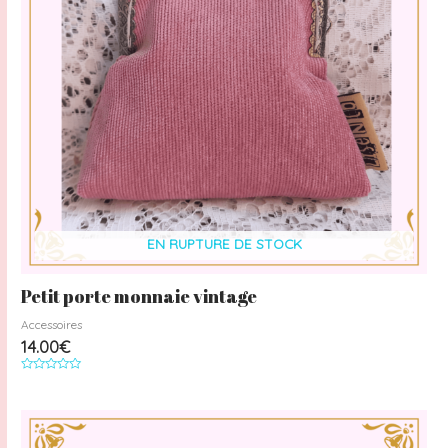
EN RUPTURE DE STOCK
Petit porte monnaie vintage
Accessoires
14.00
€
Note
0
sur
5