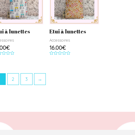
ui à lunettes
Etui à lunettes
essoires
Accessoires
.00
€
16.00
€
e
Note
0
r
sur
5
1
2
3
→