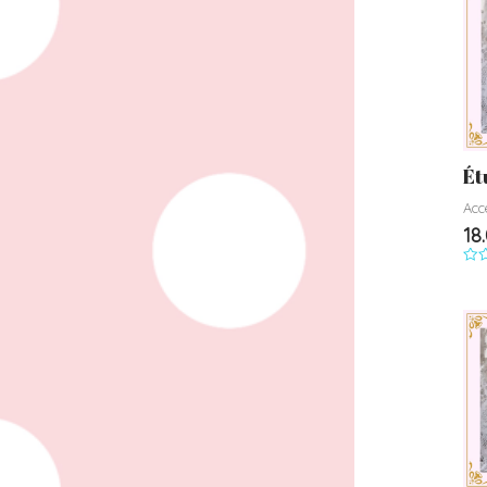
Ét
Acc
18
Not
0
su
5