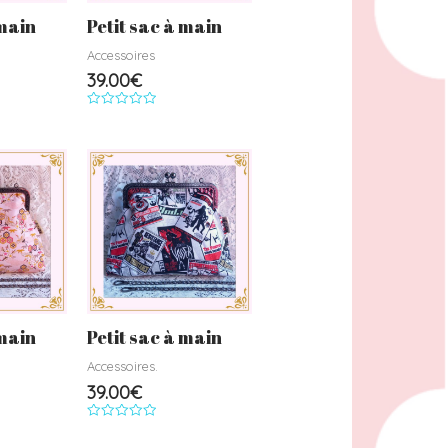
 main
Petit sac à main
Accessoires
39.00
€
Note
0
sur
5
 main
Petit sac à main
Accessoires.
39.00
€
Note
0