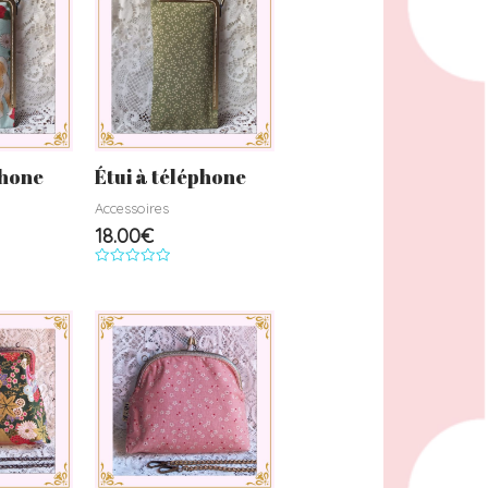
phone
Étui à téléphone
Accessoires
18.00
€
Note
0
sur
5