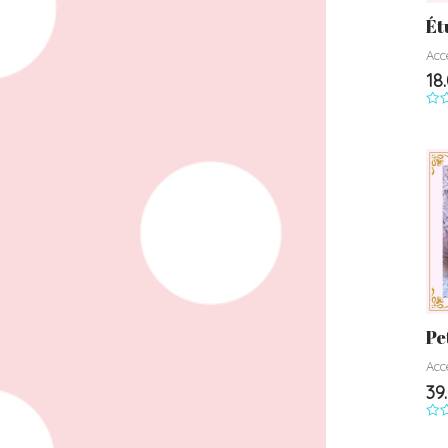
Ét
Acc
18
Not
0
su
5
Pe
Acc
39
Not
0