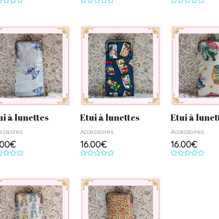
e
Note
Note
0
0
r
sur
sur
5
5
ui à lunettes
Etui à lunettes
Etui à lunet
essoires
Accessoires
Accessoires
.00
€
16.00
€
16.00
€
e
Note
Note
0
0
r
sur
sur
5
5