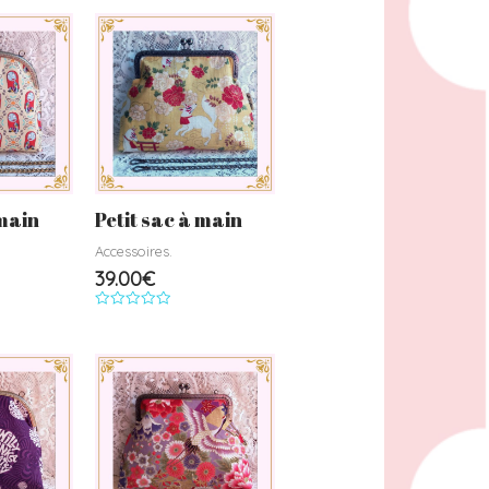
sur
5
 main
Petit sac à main
Accessoires.
39.00
€
Note
0
sur
5