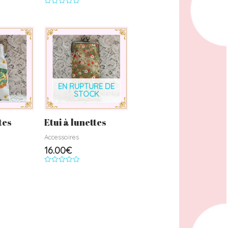
Note
0
sur
5
EN RUPTURE DE
STOCK
tes
Etui à lunettes
Accessoires
16.00
€
Note
0
sur
5