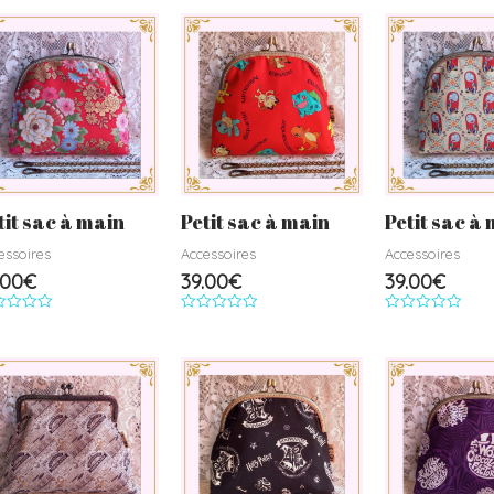
r
sur
sur
5
5
tit sac à main
Petit sac à main
Petit sac à
essoires
Accessoires
Accessoires
.00
€
39.00
€
39.00
€
e
Note
Note
0
0
r
sur
sur
5
5