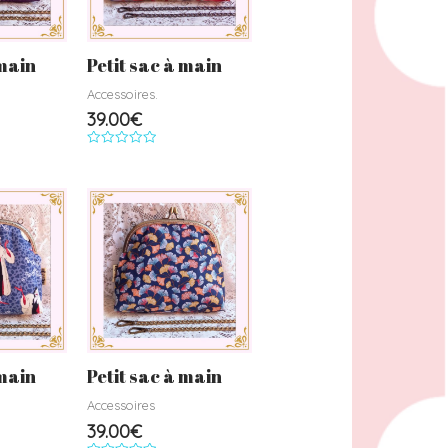
 main
Petit sac à main
Accessoires.
39.00
€
Note
0
sur
5
 main
Petit sac à main
Accessoires
39.00
€