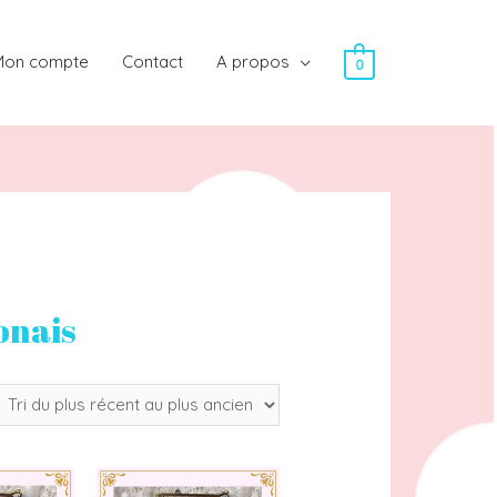
Mon compte
Contact
A propos
0
onais