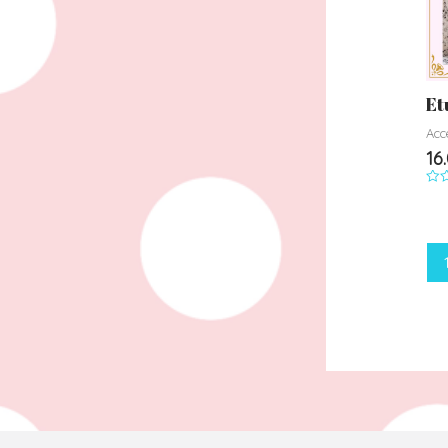
Et
Acc
16
Not
0
su
5