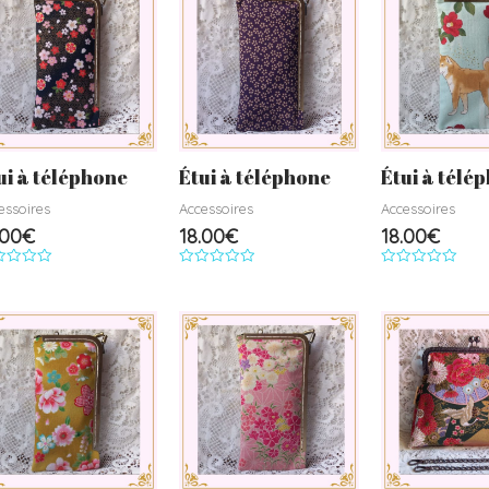
ui à téléphone
Étui à téléphone
Étui à télé
essoires
Accessoires
Accessoires
.00
€
18.00
€
18.00
€
e
Note
Note
0
0
r
sur
sur
5
5