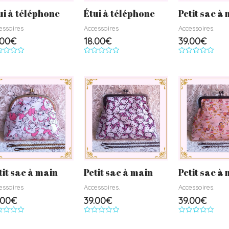
ui à téléphone
Étui à téléphone
Petit sac à
essoires
Accessoires
Accessoires.
.00
€
18.00
€
39.00
€
e
Note
Note
0
0
r
sur
sur
5
5
tit sac à main
Petit sac à main
Petit sac à
essoires
Accessoires.
Accessoires.
.00
€
39.00
€
39.00
€
e
Note
Note
0
0