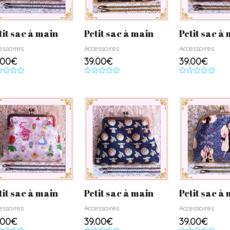
tit sac à main
Petit sac à main
Petit sac à
essoires.
Accessoires
Accessoires
.00
€
39.00
€
39.00
€
e
Note
Note
0
0
r
sur
sur
5
5
tit sac à main
Petit sac à main
Petit sac à
essoires.
Accessoires.
Accessoires
.00
€
39.00
€
39.00
€