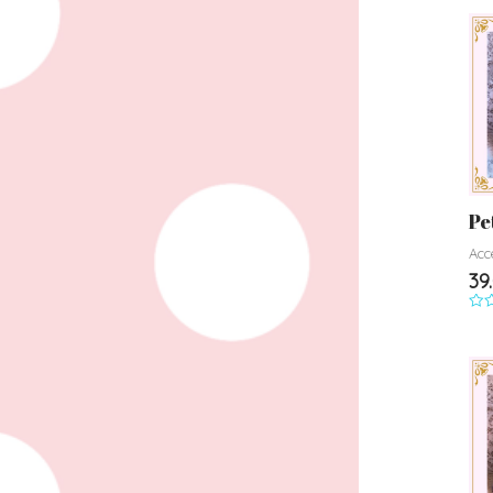
su
5
Pe
Acc
39
Not
0
su
5