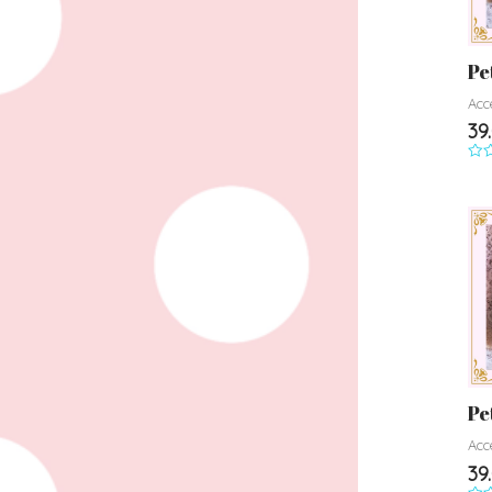
Pe
Acc
39
Not
0
su
5
Pe
Acc
39